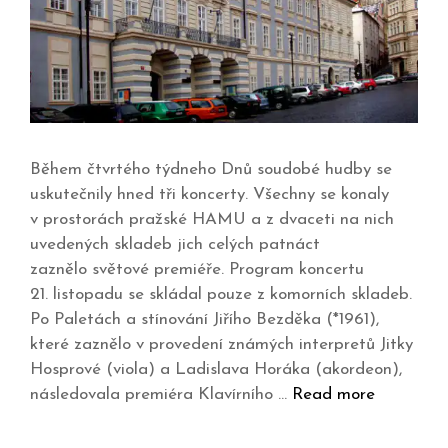
Během čtvrtého týdneho Dnů soudobé hudby se
uskutečnily hned tři koncerty. Všechny se konaly
v prostorách pražské HAMU a z dvaceti na nich
uvedených skladeb jich celých patnáct
zaznělo světové premiéře. Program koncertu
21. listopadu se skládal pouze z komorních skladeb.
Po Paletách a stínování Jiřího Bezděka (*1961),
které zaznělo v provedení známých interpretů Jitky
Hosprové (viola) a Ladislava Horáka (akordeon),
následovala premiéra Klavírního …
Read more