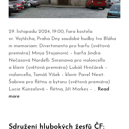
29. listopadu 2024, 19:00, fara kostela
sv. Vojtěcha, Praha Dny soudobé hudby Ivo Bláha
in memoriam: Divertimento pro harfu (světová
premiéra) Minja Stojanović – harfa Jindra
Nečasová Nardelli: Sinsinawa pro violoncello
a klavír (světová premiéra) Lukáš Hrnčárek –
violoncello, Tomáš Víšek – klavír Pavel Nesit:
Šabiwa pro flétnu a kytaru (světová premiéra)
Lucie Künzelová – flétna, Jiří Morkes – …
Read
more
Sdružení hlubokých žesťů ČF: