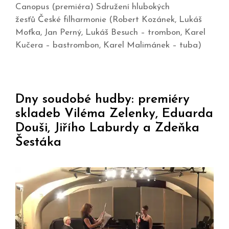
Canopus (premiéra) Sdružení hlubokých
žesťů České filharmonie (Robert Kozánek, Lukáš
Moťka, Jan Perný, Lukáš Besuch – trombon, Karel
Kučera – bastrombon, Karel Malimánek – tuba)
Dny soudobé hudby: premiéry
skladeb Viléma Zelenky, Eduarda
Douši, Jiřího Laburdy a Zdeňka
Šestáka