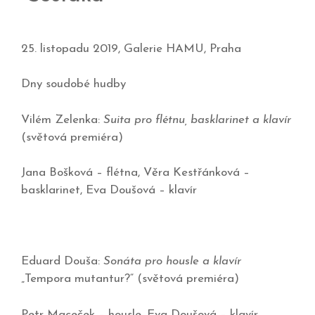
25. listopadu 2019, Galerie HAMU, Praha
Dny soudobé hudby
Vilém Zelenka:
Suita pro flétnu, basklarinet a klavír
(světová premiéra)
Jana Bošková – flétna, Věra Kestřánková –
basklarinet, Eva Doušová – klavír
Eduard Douša:
Sonáta pro housle a klavír
„Tempora mutantur?“ (světová premiéra)
Petr Maceček – housle, Eva Doušová – klavír