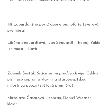
Jiří Laburda:
Trio per 2 oboi e pianoforte
(světová
premiéra)
Liběna Séquardtová, Ivan Séquardt – hoboj, Yukie
Ichimura – klavír
Zdeněk Šesták:
Srdce se mi prudce chvěje
. Cyklus
písní pro soprán a klavír na staroegyptskou
milostnou poezii (světová premiéra)
Miroslava Časarová – soprán, Daniel Wiesner –
klavír