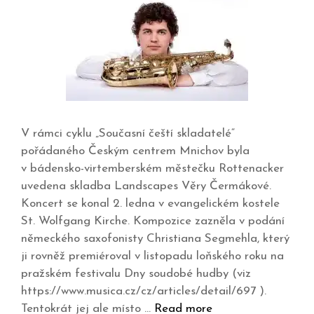
V rámci cyklu „Současní čeští skladatelé“
pořádaného Českým centrem Mnichov byla
v bádensko-virtemberském městečku Rottenacker
uvedena skladba Landscapes Věry Čermákové.
Koncert se konal 2. ledna v evangelickém kostele
St. Wolfgang Kirche. Kompozice zazněla v podání
německého saxofonisty Christiana Segmehla, který
ji rovněž premiéroval v listopadu loňského roku na
pražském festivalu Dny soudobé hudby (viz
https://www.musica.cz/cz/articles/detail/697 ).
Tentokrát jej ale místo …
Read more