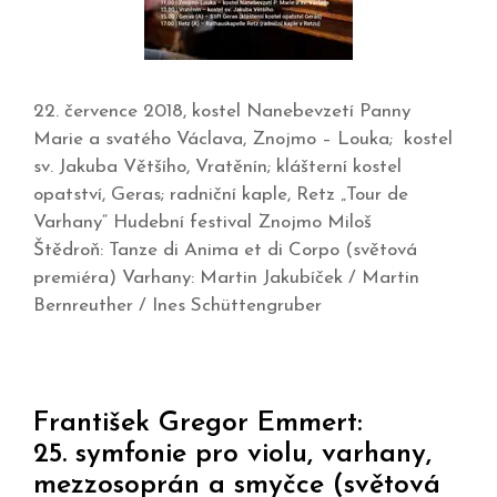
22. července 2018, kostel Nanebevzetí Panny
Marie a svatého Václava, Znojmo – Louka; kostel
sv. Jakuba Většího, Vratěnín; klášterní kostel
opatství, Geras; radniční kaple, Retz „Tour de
Varhany“ Hudební festival Znojmo Miloš
Štědroň: Tanze di Anima et di Corpo (světová
premiéra) Varhany: Martin Jakubíček / Martin
Bernreuther / Ines Schüttengruber
František Gregor Emmert:
25. symfonie pro violu, varhany,
mezzosoprán a smyčce (světová