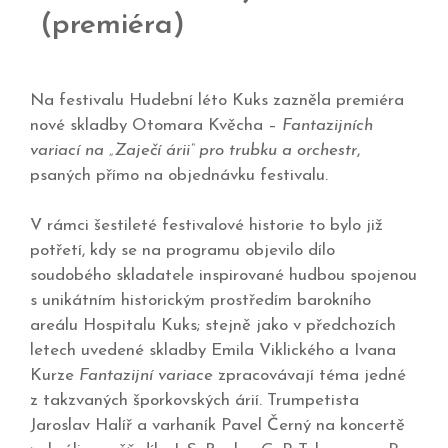
(premiéra)
Na festivalu Hudební léto Kuks zazněla premiéra
nové skladby Otomara Kvěcha –
Fantazijních
variací na „Zaječí árii“ pro trubku a orchestr
,
psaných přímo na objednávku festivalu.
V rámci šestileté festivalové historie to bylo již
potřetí, kdy se na programu objevilo dílo
soudobého skladatele inspirované hudbou spojenou
s unikátním historickým prostředím barokního
areálu Hospitalu Kuks; stejně jako v předchozích
letech uvedené skladby Emila Viklického a Ivana
Kurze
Fantazijní variace
zpracovávají téma jedné
z takzvaných šporkovských árií. Trumpetista
Jaroslav Halíř a varhaník Pavel Černý na koncertě