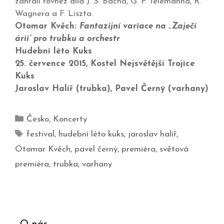
zahráli rovněž díla J. S. Bacha, G. P. Telemanna, R.
Wagnera a F. Liszta.
Otomar Kvěch:
Fantazijní variace na „Zaječí
árii“ pro trubku a orchestr
Hudební léto Kuks
25. července 2015, Kostel Nejsvětější Trojice
Kuks
Jaroslav Halíř (trubka), Pavel Černý (varhany)
Česko
,
Koncerty
festival
,
hudební léto kuks
,
jaroslav halíř
,
Otomar Kvěch
,
pavel černý
,
premiéra
,
světová
premiéra
,
trubka
,
varhany