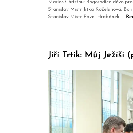
Marios Christou: Bogorodice děvo pro 
Stanislav Mistr Jitka Koželuhová: Bol
Stanislav Mistr Pavel Hrabánek: …
Re
Jiří Trtík: Můj Ježíši