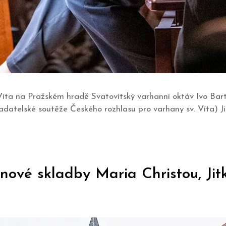
 Víta na Pražském hradě Svatovítský varhanní oktáv Ivo Bar
adatelské soutěže Českého rozhlasu pro varhany sv. Víta) Jiř
nové skladby Maria Christou, Jit