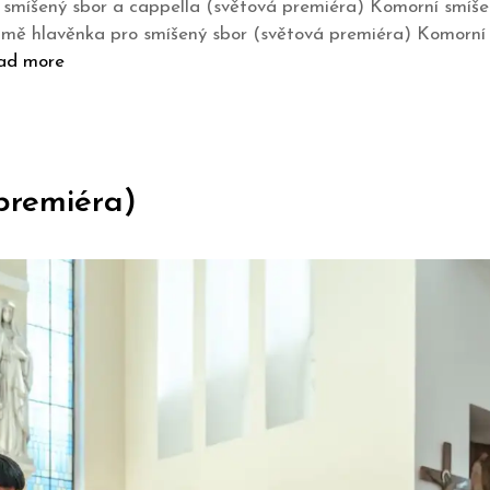
smíšený sbor a cappella (světová premiéra) Komorní smíšen
í mě hlavěnka pro smíšený sbor (světová premiéra) Komorní s
ad more
 (premiéra)