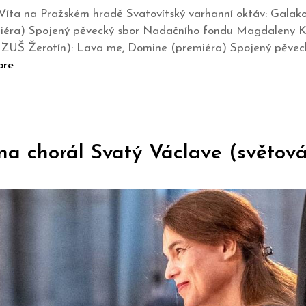
 Víta na Pražském hradě Svatovítský varhanní oktáv: Galak
remiéra) Spojený pěvecký sbor Nadačního fondu Magdaleny K
k ZUŠ Žerotín): Lava me, Domine (premiéra) Spojený pěv
ore
 na chorál Svatý Václave (světov