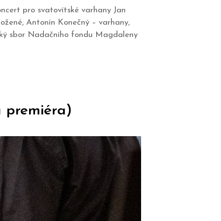
oncert pro svatovítské varhany Jan
ožené, Antonín Konečný – varhany,
ecký sbor Nadačního fondu Magdaleny
á premiéra)