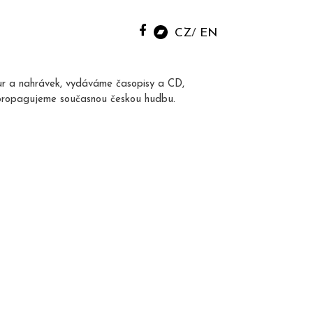
CZ
EN
ur a nahrávek, vydáváme časopisy a CD,
propagujeme současnou českou hudbu.