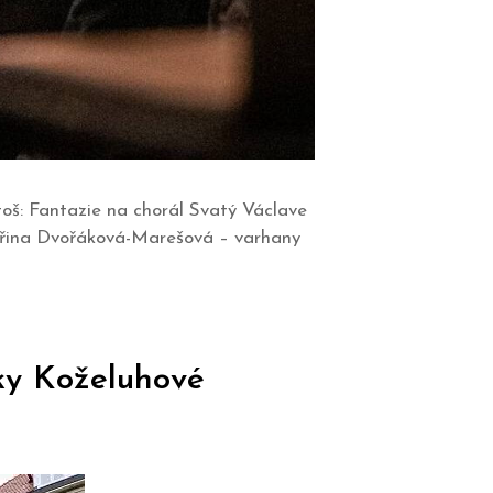
toš: Fantazie na chorál Svatý Václave
ina Dvořáková-Marešová –⁠⁠⁠⁠⁠⁠ varhany
ky Koželuhové