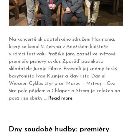
Na koncertě skladatelského sdružení Harmonia,
který se konal 2. června v Anežském klášteře
v rámci festivalu Pražské jaro, zazněl ve světové
premiéře písňový cyklus Zpověď básníkova
skladatele Juraje Filase. Provedli jej známý český
barytonista Ivan Kusnjer a klavírista Daniel
Wiesner. Cyklus čtyř písní Marec – Mrtvej – Cez
šire pole pôjdem a Chlapec a Strom je založen na
poezii ze sbírky …
Read more
Dny soudobé hudby: premiéry