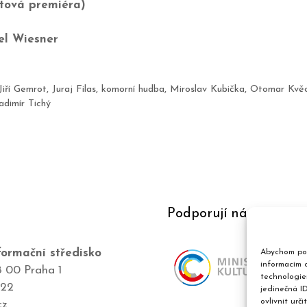
tová premiéra)
iel Wiesner
Jiří Gemrot
,
Juraj Filas
,
komorní hudba
,
Miroslav Kubička
,
Otomar Kvě
adimír Tichý
Podporují nás
ormační středisko
Abychom pos
informacím o
8 00 Praha 1
technologie
422
jedinečná I
ovlivnit urči
cz