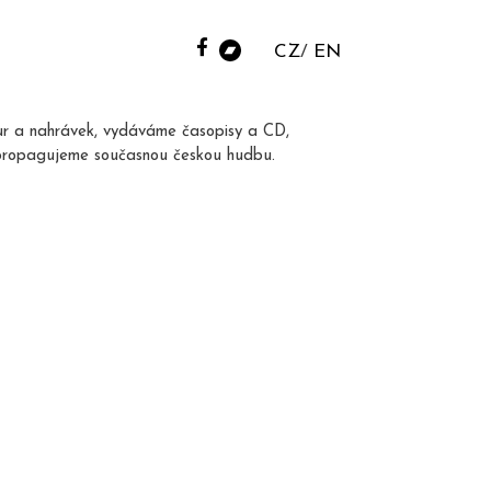
CZ
EN
ur a nahrávek, vydáváme časopisy a CD,
propagujeme současnou českou hudbu.