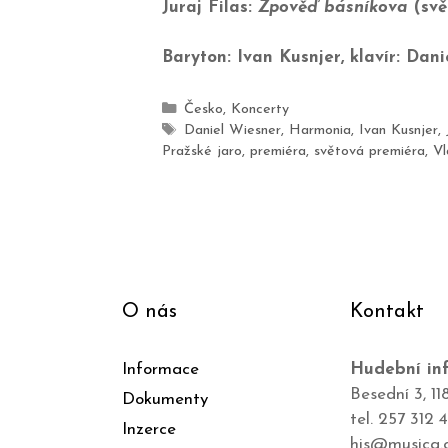
Juraj Filas:
Zpověď básníkova
(svě
Baryton: Ivan Kusnjer, klavír: Dan
Česko
,
Koncerty
Daniel Wiesner
,
Harmonia
,
Ivan Kusnjer
,
Pražské jaro
,
premiéra
,
světová premiéra
,
Vl
O nás
Kontakt
Informace
Hudební inf
Besední 3, 11
Dokumenty
tel. 257 312 
Inzerce
his@musica.