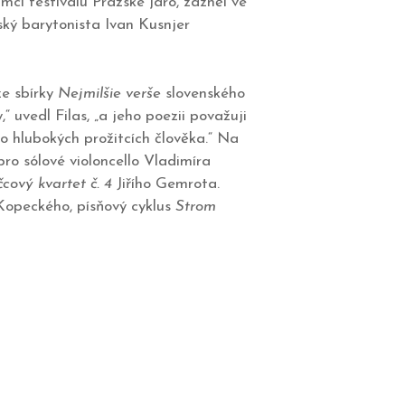
ci festivalu Pražské jaro, zazněl ve
ský barytonista Ivan Kusnjer
ze sbírky
Nejmilšie verše
slovenského
 uvedl Filas, „a jeho poezii považuji
 hlubokých prožitcích člověka.“ Na
ro sólové violoncello Vladimíra
cový kvartet č. 4
Jiřího Gemrota.
opeckého, písňový cyklus
Strom