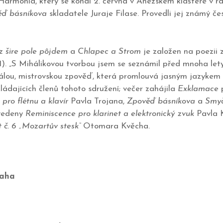
armonia, který se konal 2. června v Anežském klášteře v rám
ď básníkova
skladatele Juraje Filase. Provedli jej známý če
 šire pole p
ôjdem
a
Chlapec a Strom
je založen na poezii 
. „S Mihálikovou tvorbou jsem se seznámil před mnoha lety,“
álou, mistrovskou zpověď, která promlouvá jasným jazykem o
ládajících členů tohoto sdružení; večer zahájila
Exklamace
p
 pro flétnu a klavír
Pavla Trojana,
Zpověď básníkova
a
Smyč
uvedeny
Reminiscence pro klarinet a elektronický zvuk
Pavla K
 č. 6 „Mozartův stesk“
Otomara Kvěcha.
raha