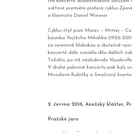
Na koncertě skladatelského sdružení H
světové premiéře písňový cyklus
Zpově
a klavírista Daniel Wiesner.
Cyklus čtyř písní
Marec
–
Mrtvej
–
Cez
básníka Vojtěcha Mihálika (1926-2001)
za nesmírně hlubokou a skutečně vyzr
koncertě dále zazněla díla dalších zak
Tichého, po níž následovaly
Vaudeville
V druhé polovině koncertu pak byly 
Miroslava Kubičky a
Smyčcový kvartet
2. června 2016, Anežský klášter, P
Pražské jaro