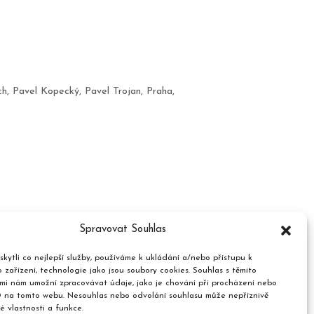
ch
,
Pavel Kopecký
,
Pavel Trojan
,
Praha
,
Spravovat Souhlas
kytli co nejlepší služby, používáme k ukládání a/nebo přístupu k
 zařízení, technologie jako jsou soubory cookies. Souhlas s těmito
mi nám umožní zpracovávat údaje, jako je chování při procházení nebo
D na tomto webu. Nesouhlas nebo odvolání souhlasu může nepříznivě
té vlastnosti a funkce.