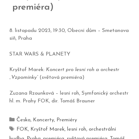
premiéra)
8. listopadu 2023, 19:30, Obecní dům – Smetanova
síň, Praha
STAR WARS & PLANETY
Kryštof Marek:
Koncert pro lesní roh a orchestr
„Vzpomínky“
(světová premiéra)
Zuzana Rzounková – lesní roh, Symfonický orchestr
hl. m. Prahy FOK, dir. Tomáš Brauner
Česko
,
Koncerty
,
Premiéry
FOK
,
Kryštof Marek
,
lesní roh
,
orchestrální
hudba
,
Praha
,
premiéra
,
světová premiéra
,
Tomáš