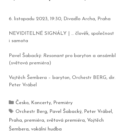
6. listopadu 2023, 19:30, Divadlo Archa, Praha
NEVIDITELNÉ SIGNÁLY | … člověk, společnost
i samota
Pavel Šabacký:
Resonant
pro baryton a ansámbl
(světová premiéra)
Vojtěch Šembera – baryton, Orchestr BERG, dir.
Peter Vrábel
Česko
,
Koncerty
,
Premiéry
Orchestr Berg
,
Pavel Šabacký
,
Peter Vrábel
,
Praha
,
premiéra
,
světová premiéra
,
Vojtěch
Šembera
,
vokální hudba