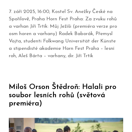
7. září 2025, 16:00, Kostel Sv. Anežky České na
Spořilově, Praha Horn Fest Praha: Za zvuku rohů
a varhan Jiří Trtík: Můj Ježíši (premiéra verze pro
osm horen a varhany) Radek Baborák, Přemysl
Vojta, studenti Folkwang Universität der Künste
a stipendisté akademie Horn Fest Praha – lesní
roh, Aleš Bárta – varhany, dir. Jiří Trtík
Miloš Orson Štědroň: Halali pro
soubor lesních rohů (světová
premiéra)