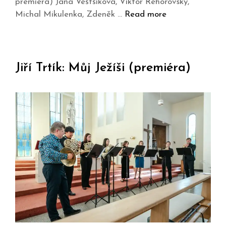
premiéra) Jana Veštšíková, Viktor Řehořovský,
Michal Mikulenka, Zdeněk …
Read more
Jiří Trtík: Můj Ježíši (premiéra)