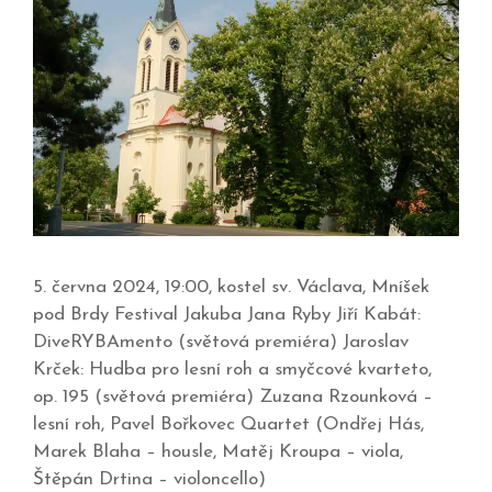
5. června 2024, 19:00, kostel sv. Václava, Mníšek
pod Brdy Festival Jakuba Jana Ryby Jiří Kabát:
DiveRYBAmento (světová premiéra) Jaroslav
Krček: Hudba pro lesní roh a smyčcové kvarteto,
op. 195 (světová premiéra) Zuzana Rzounková –
lesní roh, Pavel Bořkovec Quartet (Ondřej Hás,
Marek Blaha – housle, Matěj Kroupa – viola,
Štěpán Drtina – violoncello)