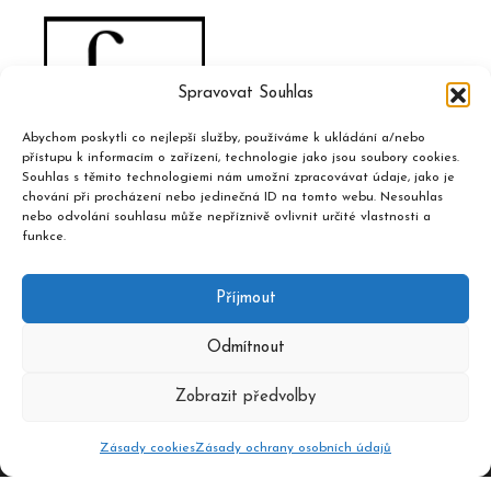
Spravovat Souhlas
Abychom poskytli co nejlepší služby, používáme k ukládání a/nebo
přístupu k informacím o zařízení, technologie jako jsou soubory cookies.
Souhlas s těmito technologiemi nám umožní zpracovávat údaje, jako je
chování při procházení nebo jedinečná ID na tomto webu. Nesouhlas
nebo odvolání souhlasu může nepříznivě ovlivnit určité vlastnosti a
funkce.
Příjmout
Odmítnout
Zobrazit předvolby
Zásady cookies
Zásady ochrany osobních údajů
2020 © Hudební informační středisko, design a admin
Atelier