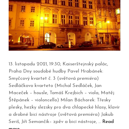
13. listopadu 2021, 19:30, Kaiserštejnský palác,
Praha Dny soudobé hudby Pavel Hrabánek:
Smyčcový kvartet č. 3 (světová premiéra)
Sedláčkovo kvarteto (Michal Sedláček, Jan
Maceček – housle, Tomáš Krejbich – viola, Matěj
Štěpánek – violoncello) Milan Báchorek: Třesky
plesky, hezky slezsky pro dva chlapecké hlasy, klavír
a drobné bicí nástroje (světová premiéra) Jakub
Seriš, Jiří Semančík– zpěv a bicí nástroje, …
Read
more