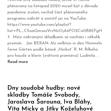
plánovaný na listopad 2020 musel být z důvodu
pandemie zrušen, nechal část plánovaného
programu nahrát a umístil jej na YouTube:
https://www.youtube.com/playlist?
list=PL_CSoaQmsosVrvNzOjA4FO2Cw0R8EFgH
3 . Mezi nahranými skladbami se nachází i několik
premiér: Jan BERAN: Als welkten in den Himmeln
ferne Gärten podle básně „Herbst“ R. M. Rilkeho
pro housle a klavír (světová premiéra) Ludmila …
Read more
Dny soudobé hudby: nové
skladby Tomáše Svobody,
Jaroslava Šarouna, Iva Bláhy,
Víta Micky a Jitky Koželuhové