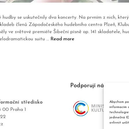
hudby se uskutečnily dva koncerty. Na prvním z nich, který 
ladeb členů Zápodočeského hudebního centra Plzeň, Klubu
ěly ve světové premiéře Šibeční písně op. 141 skladatele, hu
melodramatickou suitu …
Read more
Podporují nás
ormační středisko
Abychom pos
informacím o
8 00 Praha 1
technologie
422
jedinečná I
ovlivnit urči
cz