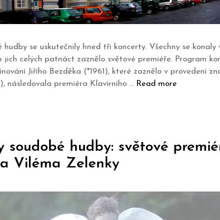
hudby se uskutečnily hned tři koncerty. Všechny se konal
 jich celých patnáct zaznělo světové premiéře. Program kon
ínování Jiřího Bezděka (*1961), které zaznělo v provedení z
), následovala premiéra Klavírního …
Read more
ny soudobé hudby: světové premi
a a Viléma Zelenky