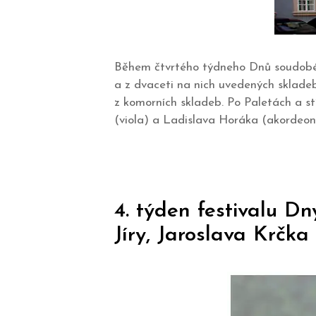
Během čtvrtého týdneho Dnů soudobé 
a z dvaceti na nich uvedených skladeb
z komorních skladeb. Po Paletách a st
(viola) a Ladislava Horáka (akordeon
4. týden festivalu D
Jíry, Jaroslava Krčk