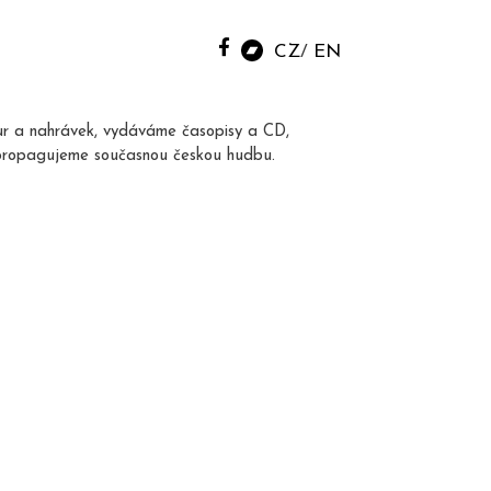
CZ
EN
ur a nahrávek, vydáváme časopisy a CD,
propagujeme současnou českou hudbu.