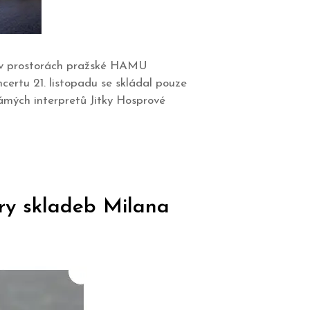
y v prostorách pražské HAMU
certu 21. listopadu se skládal pouze
námých interpretů Jitky Hosprové
éry skladeb Milana