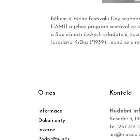
Během 4. týdne festivalu Dny soudobé 
HAMU a jehož program sestával ze sk
a Společnosti českých skladatelů, zazn
Jaroslava Krčka (*1939). Jedná se o 
O nás
Kontakt
Informace
Hudební inf
Besední 3, 11
Dokumenty
tel. 257 312 
Inzerce
his@musica.
Podpořte nás