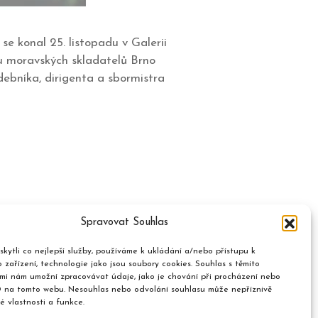
se konal 25. listopadu v Galerii
 moravských skladatelů Brno
debníka, dirigenta a sbormistra
Spravovat Souhlas
kytli co nejlepší služby, používáme k ukládání a/nebo přístupu k
 zařízení, technologie jako jsou soubory cookies. Souhlas s těmito
mi nám umožní zpracovávat údaje, jako je chování při procházení nebo
D na tomto webu. Nesouhlas nebo odvolání souhlasu může nepříznivě
té vlastnosti a funkce.