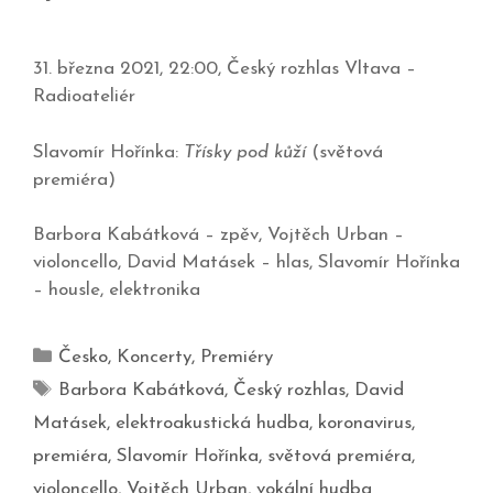
31. března 2021, 22:00, Český rozhlas Vltava –
Radioateliér
Slavomír Hořínka:
Třísky pod kůží
(světová
premiéra)
Barbora Kabátková – zpěv, Vojtěch Urban –
violoncello, David Matásek – hlas, Slavomír Hořínka
– housle, elektronika
Česko
,
Koncerty
,
Premiéry
Barbora Kabátková
,
Český rozhlas
,
David
Matásek
,
elektroakustická hudba
,
koronavirus
,
premiéra
,
Slavomír Hořínka
,
světová premiéra
,
violoncello
,
Vojtěch Urban
,
vokální hudba