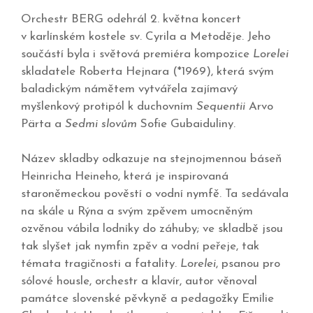
Orchestr BERG odehrál 2. května koncert
v karlínském kostele sv. Cyrila a Metoděje. Jeho
součástí byla i světová premiéra kompozice
Lorelei
skladatele Roberta Hejnara (*1969), která svým
baladickým námětem vytvářela zajímavý
myšlenkový protipól k duchovním
Sequentii
Arvo
Pärta a
Sedmi slovům
Sofie Gubaiduliny.
Název skladby odkazuje na stejnojmennou báseň
Heinricha Heineho, která je inspirovaná
staroněmeckou pověstí o vodní nymfě. Ta sedávala
na skále u Rýna a svým zpěvem umocněným
ozvěnou vábila lodníky do záhuby; ve skladbě jsou
tak slyšet jak nymfin zpěv a vodní peřeje, tak
témata tragičnosti a fatality.
Lorelei
, psanou pro
sólové housle, orchestr a klavír, autor věnoval
památce slovenské pěvkyně a pedagožky Emílie