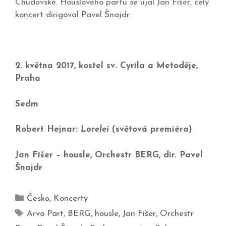
Chudovské. Houslového partu se ujal Jan Fišer, celý
koncert dirigoval Pavel Šnajdr.
2. května 2017, kostel sv. Cyrila a Metoděje,
Praha
Sedm
Robert Hejnar:
Lorelei
(světová premiéra)
Jan Fišer – housle, Orchestr BERG, dir. Pavel
Šnajdr
Česko
,
Koncerty
Arvo Pärt
,
BERG
,
housle
,
Jan Fišer
,
Orchestr