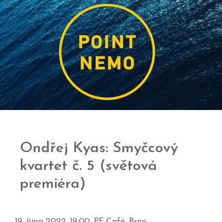
Ondřej Kyas: Smyčcový
kvartet č. 5 (světová
premiéra)
19. října 2022, 19:00, PF Café, Brno