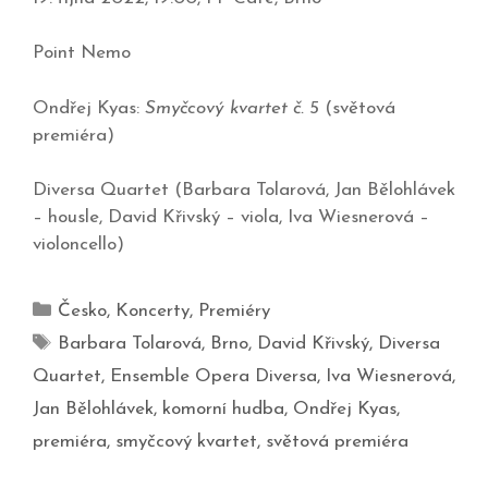
Point Nemo
Ondřej Kyas:
Smyčcový kvartet č. 5
(světová
premiéra)
Diversa Quartet (Barbara Tolarová, Jan Bělohlávek
– housle, David Křivský – viola, Iva Wiesnerová –
violoncello)
Česko
,
Koncerty
,
Premiéry
Barbara Tolarová
,
Brno
,
David Křivský
,
Diversa
Quartet
,
Ensemble Opera Diversa
,
Iva Wiesnerová
,
Jan Bělohlávek
,
komorní hudba
,
Ondřej Kyas
,
premiéra
,
smyčcový kvartet
,
světová premiéra