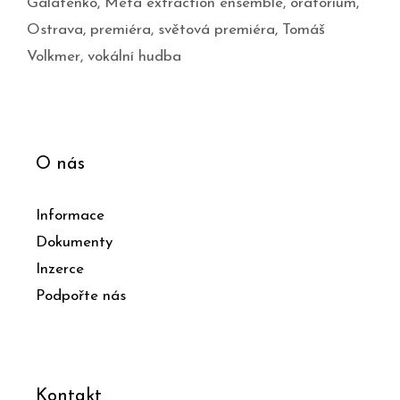
Galatenko
,
Meta extraction ensemble
,
oratorium
,
Ostrava
,
premiéra
,
světová premiéra
,
Tomáš
Volkmer
,
vokální hudba
O nás
Informace
Dokumenty
Inzerce
Podpořte nás
Kontakt