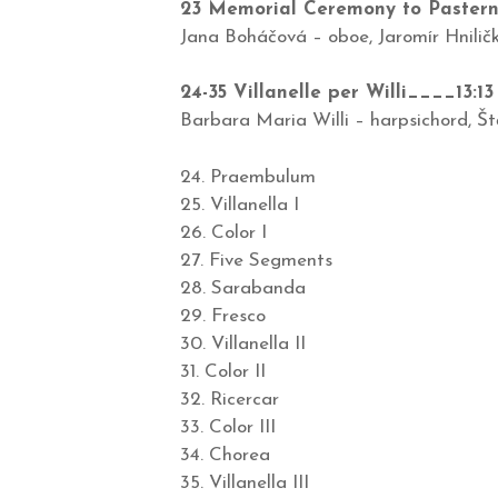
23 Memorial Ceremony to Paster
Jana Boháčová – oboe, Jaromír Hniličk
24-35
Villanelle per Willi____13:13
Barbara Maria Willi – harpsichord, Ště
24. Praembulum
25. Villanella I
26. Color I
27. Five Segments
28. Sarabanda
29. Fresco
30. Villanella II
31. Color II
32. Ricercar
33. Color III
34. Chorea
35. Villanella III