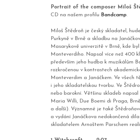
Portrait of the composer Miloš Š
CD na našem profilu
Bandcamp
.
Miloš Štědroň je český skladatel, hude
Purkyně v Brně a skladbu na Janáčko
Masarykově univerzitě v Brně, kde b
Monteverdiho. Napsal více než 400 k
především jeho hudba k muzikálům Ba
rozkročenou v kontrastech akademické
Monteverdim a Janáčkem. Ve všech těch
i jeho skladatelskou tvorbu. Ve Štěd
nebo barokní. Většinu skladeb napsal
Maria Willi, Due Boemi di Praga, Brně
a další). Významné je také Štědroňovo
a vydání Janáčkova nedokončená díla (
skladatelem Arnoštem Parschem realiz