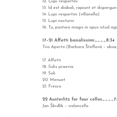
12. Lupi vespertini
13. Id est diaboli, rapiunt et dispergu
14. Lupi vespertini (villanella)
15. Lupi nocturni
16. Tu, pastore magis in opus istud agi
17–21 Affetti banalissimi____8:34
Trio Aperto (Barbora Šteflová – oboe,
17. Affetti
18. Solis praevia
19. Soli
20. Menuet
21. Fresco
22 Austerlitz for four cellos____7
Jan Škrdlík – violoncello