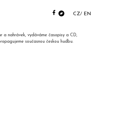
CZ
EN
ur a nahrávek, vydáváme časopisy a CD,
propagujeme současnou českou hudbu.