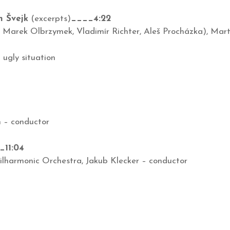
n Švejk
(excerpts)
____4:22
 Marek Olbrzymek, Vladimír Richter, Aleš Procházka), Mart
 ugly situation
 – conductor
_11:04
lharmonic Orchestra, Jakub Klecker – conductor