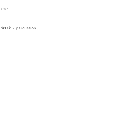
aster
Bártek – percussion