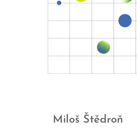
Miloš Štědroň