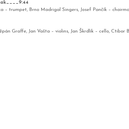
nak____9:44
a – trumpet, Brno Madrigal Singers, Josef Pančík – choirm
pán Graffe, Jan Vašta – violins, Jan Škrdlík – cello, Ctibor 