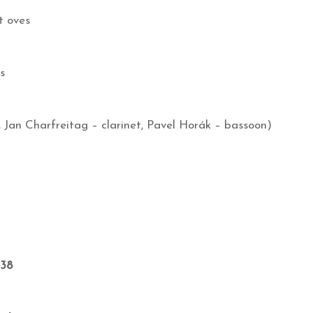
nt oves
s
 Jan Charfreitag – clarinet, Pavel Horák – bassoon)
:38