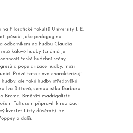
a Filosofické fakultě University J. E.
etí působí jako pedagog na
m a odborníkem na hudbu Claudia
a muzikálové hudby (známá je
obností české hudební scény,
ngresů a popularizace hudby, mezi
dicí. Právě tato slova charakterizují
í hudby, ale také hudby středověké
čka Iva Bittová, cembalistka Barbara
va Broma, Brněnští madrigalisté
šem Faltusem připravili k realizaci
ý kvartet Listy důvěrné). Se
oppey a další.