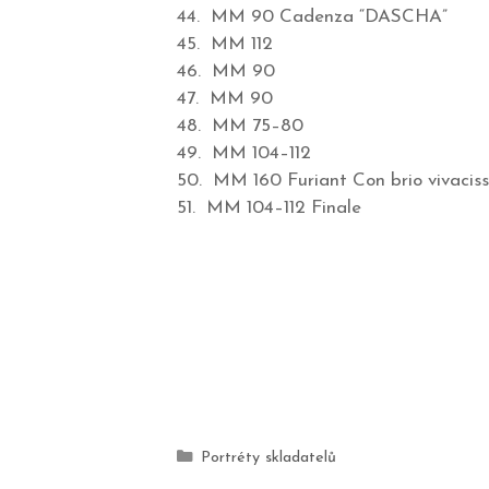
44. MM 90 Cadenza “DASCHA”
45. MM 112
46. MM 90
47. MM 90
48. MM 75–80
49. MM 104–112
50. MM 160 Furiant Con brio vivacis
51. MM 104–112 Finale
Portréty skladatelů