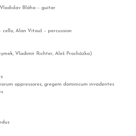
s, Vladislav Bláha – guitar
– cello, Alan Vitouš – percussion
ymek, Vladimír Richter, Aleš Procházka)
es
riorum oppressores, gregem dominicum invadentes
es
undus