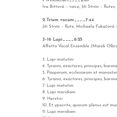
1 Witchcraft____2:07
Iva Bittová – voice, Jiří Stivín – flute
2 Trium vocum____7:44
Jiří Stivín – flute, Michaela Fukačová 
3–16 Lupi____6:25
Affetto Vocal Ensemble (Marek Olbrz
3. Lupi matutini
4. Tyranni, exactores, principes, baron
5. Pauperum, ecclesiarum et monaste
6. Tyranni, exactores, principes, baron
7. Lupi matutini
8. Lupi meridiani
9. Heretici
10. Et ypocrite, quorum plenus est m
11. Lupi meridiani