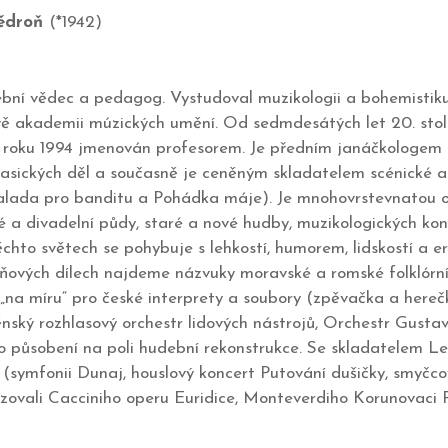
tědroň
(*1942)
bní vědec a pedagog. Vystudoval muzikologii a bohemistiku n
vě akademii múzických umění. Od sedmdesátých let 20. stol
yl roku 1994 jmenován profesorem. Je předním janáčkologe
lasických děl a současně je ceněným skladatelem scénické 
lada pro banditu a Pohádka máje). Je mnohovrstevnatou os
 a divadelní půdy, staré a nové hudby, muzikologických ko
to světech se pohybuje s lehkostí, humorem, lidskostí a eru
roňových dílech najdeme názvuky moravské a romské folklórn
 „na míru“ pro české interprety a soubory (zpěvačka a here
nský rozhlasový orchestr lidových nástrojů, Orchestr Gusta
 působení na poli hudební rekonstrukce. Se skladatelem Leo
symfonii Dunaj, houslový koncert Putování dušičky, smyčcov
ovali Cacciniho operu Euridice, Monteverdiho Korunovaci P