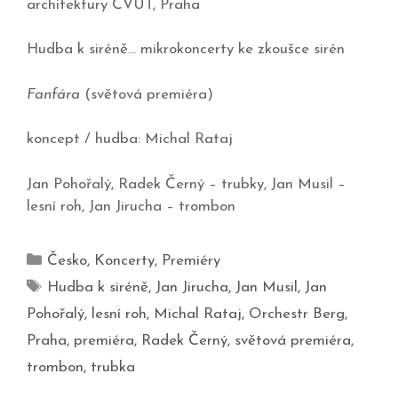
architektury ČVUT, Praha
Hudba k siréně… mikrokoncerty ke zkoušce sirén
Fanfára
(světová premiéra)
koncept / hudba: Michal Rataj
Jan Pohořalý, Radek Černý – trubky, Jan Musil –
lesní roh, Jan Jirucha – trombon
Česko
,
Koncerty
,
Premiéry
Hudba k siréně
,
Jan Jirucha
,
Jan Musil
,
Jan
Pohořalý
,
lesní roh
,
Michal Rataj
,
Orchestr Berg
,
Praha
,
premiéra
,
Radek Černý
,
světová premiéra
,
trombon
,
trubka