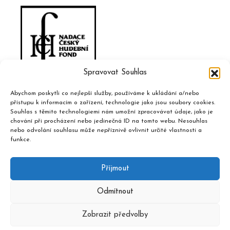
Spravovat Souhlas
Abychom poskytli co nejlepší služby, používáme k ukládání a/nebo
přístupu k informacím o zařízení, technologie jako jsou soubory cookies.
Souhlas s těmito technologiemi nám umožní zpracovávat údaje, jako je
chování při procházení nebo jedinečná ID na tomto webu. Nesouhlas
nebo odvolání souhlasu může nepříznivě ovlivnit určité vlastnosti a
funkce.
Příjmout
Odmítnout
Zobrazit předvolby
2020 © Hudební informační středisko, design a admin
Atelier