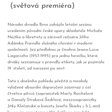
(světová premiéra)
Národní divadlo Brno zahájilo letošní sezónu
uvedením původní české opery skladatele Michala
Nejtka a libretisty a zároveň režiséra Jiřího
Adámka
Pravidla slušného chování v moderní
společnosti
. Její předlohou je činohra Jeana-Luca
Lagarceho (1957-1995) pro jednu herečku, která
diváky seznamuje s pravidly etikety, jak je pojímalo
19. století, od narození po smrt.
Tato z dnešního pohledu přežitá a mnohdy
vyloženě absurdní doporučení zaznívají z úst
čtveřice pěvců (sopranistek Marty Reichelové
a Daniely Strakové-Šedrlové, mezzosopranistky
Jitky Klečanské a basisty Josefa Škarky j. h.), aniž