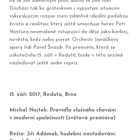
by se jim samotným příliš dařilo se jimi řídit.
Dochází tak ke groteskním i vypjatým situacím
vykreslujícím rozpor mezi zdánlivě ideální podobou
života a realitou, který ještě umocňuje herec Petr
Vančura neomaleně vstupující do děje jako kovboj,
nevěsta, kněz nebo pierot. Orchestr Janáčkovy
opery řídí Pavel Šnajdr. Po premiéře, která se
uskutečnila 15. září v Redutě, bude v této sezóně
následovat ještě sedm repríz.
15. září 2017, Reduta, Brno
Michal Nejtek:
Pravidla slušného chování
v moderní společnosti
(světová premiéra)
Režie: Jiří Adámek, hudební nastudování: