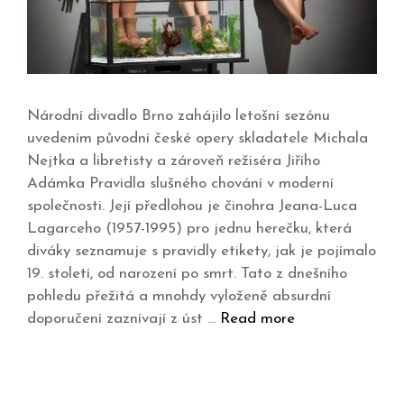
Národní divadlo Brno zahájilo letošní sezónu
uvedením původní české opery skladatele Michala
Nejtka a libretisty a zároveň režiséra Jiřího
Adámka Pravidla slušného chování v moderní
společnosti. Její předlohou je činohra Jeana-Luca
Lagarceho (1957-1995) pro jednu herečku, která
diváky seznamuje s pravidly etikety, jak je pojímalo
19. století, od narození po smrt. Tato z dnešního
pohledu přežitá a mnohdy vyloženě absurdní
doporučení zaznívají z úst …
Read more