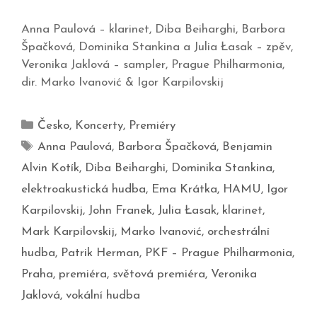
Anna Paulová – klarinet, Diba Beiharghi, Barbora
Špačková, Dominika Stankina a Julia Łasak – zpěv,
Veronika Jaklová – sampler, Prague Philharmonia,
dir. Marko Ivanović & Igor Karpilovskij
Česko
,
Koncerty
,
Premiéry
Anna Paulová
,
Barbora Špačková
,
Benjamin
Alvin Kotík
,
Diba Beiharghi
,
Dominika Stankina
,
elektroakustická hudba
,
Ema Krátka
,
HAMU
,
Igor
Karpilovskij
,
John Franek
,
Julia Łasak
,
klarinet
,
Mark Karpilovskij
,
Marko Ivanović
,
orchestrální
hudba
,
Patrik Herman
,
PKF – Prague Philharmonia
,
Praha
,
premiéra
,
světová premiéra
,
Veronika
Jaklová
,
vokální hudba