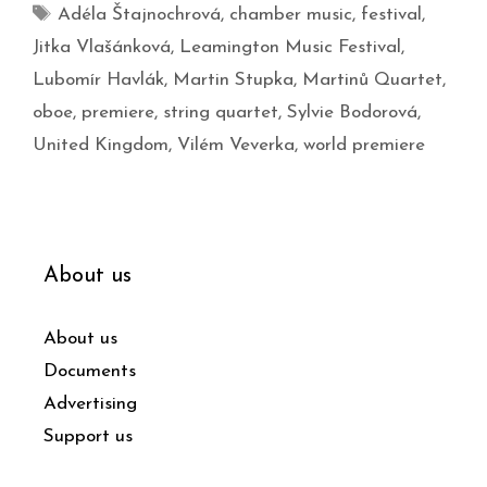
Adéla Štajnochrová
,
chamber music
,
festival
,
Jitka Vlašánková
,
Leamington Music Festival
,
Lubomír Havlák
,
Martin Stupka
,
Martinů Quartet
,
oboe
,
premiere
,
string quartet
,
Sylvie Bodorová
,
United Kingdom
,
Vilém Veverka
,
world premiere
About us
About us
Documents
Advertising
Support us