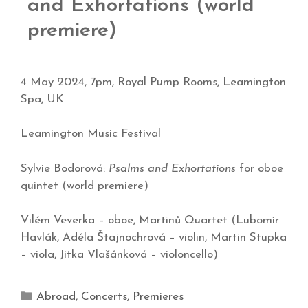
and Exhortations (world
premiere)
4 May 2024, 7pm, Royal Pump Rooms, Leamington
Spa, UK
Leamington Music Festival
Sylvie Bodorová:
Psalms and Exhortations
for oboe
quintet (world premiere)
Vilém Veverka – oboe, Martinů Quartet (Lubomír
Havlák, Adéla Štajnochrová – violin, Martin Stupka
– viola, Jitka Vlašánková – violoncello)
Abroad
,
Concerts
,
Premieres