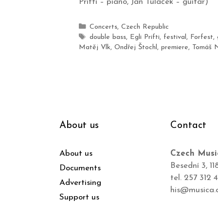
Prifti – piano, Jan Tuláček – guitar)
Concerts
,
Czech Republic
double bass
,
Egli Prifti
,
festival
,
Forfest
,
Matěj Vlk
,
Ondřej Štochl
,
premiere
,
Tomáš 
About us
Contact
About us
Czech Musi
Besední 3, 11
Documents
tel. 257 312 
Advertising
his@musica.
Support us