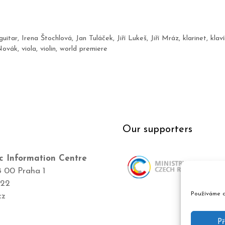
guitar
,
Irena Štochlová
,
Jan Tuláček
,
Jiří Lukeš
,
Jiří Mráz
,
klarinet
,
klaví
Novák
,
viola
,
violin
,
world premiere
Our supporters
c Information Centre
8 00 Praha 1
422
Používáme c
cz
Př