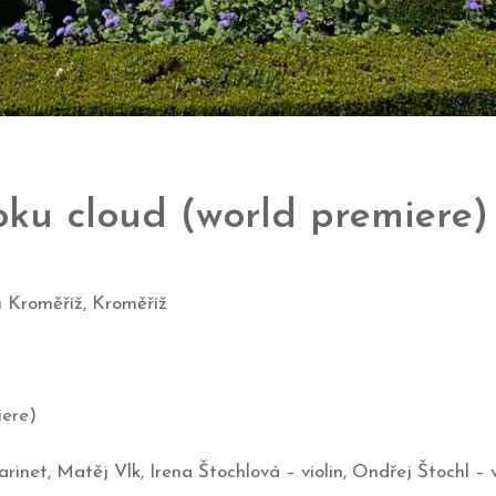
moku cloud (world premiere)
u Kroměříž, Kroměříž
iere)
rinet, Matěj Vlk, Irena Štochlová – violin, Ondřej Štochl – 