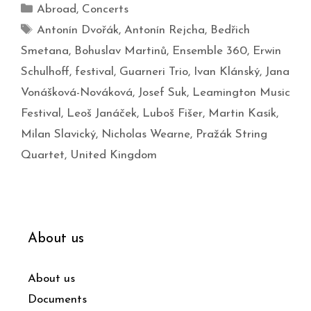
Abroad
,
Concerts
Antonín Dvořák
,
Antonín Rejcha
,
Bedřich
Smetana
,
Bohuslav Martinů
,
Ensemble 360
,
Erwin
Schulhoff
,
festival
,
Guarneri Trio
,
Ivan Klánský
,
Jana
Vonášková-Nováková
,
Josef Suk
,
Leamington Music
Festival
,
Leoš Janáček
,
Luboš Fišer
,
Martin Kasík
,
Milan Slavický
,
Nicholas Wearne
,
Pražák String
Quartet
,
United Kingdom
About us
About us
Documents