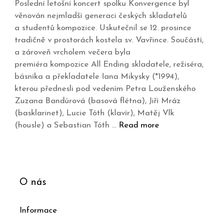
Poslední letošní koncert spolku Konvergence byl
věnován nejmladší generaci českých skladatelů
a studentů kompozice. Uskutečnil se 12. prosince
tradičně v prostorách kostela sv. Vavřince. Součástí,
a zároveň vrcholem večera byla
premiéra kompozice All Ending skladatele, režiséra,
básníka a překladatele Iana Mikysky (*1994),
kterou přednesli pod vedením Petra Louženského
Zuzana Bandúrová (basová flétna), Jiří Mráz
(basklarinet), Lucie Tóth (klavír), Matěj Vlk
(housle) a Sebastian Tóth …
Read more
O nás
Informace