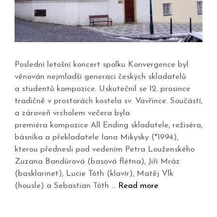
Poslední letošní koncert spolku Konvergence byl
věnován nejmladší generaci českých skladatelů
a studentů kompozice. Uskutečnil se 12. prosince
tradičně v prostorách kostela sv. Vavřince. Součástí,
a zároveň vrcholem večera byla
premiéra kompozice All Ending skladatele, režiséra,
básníka a překladatele Iana Mikysky (*1994),
kterou přednesli pod vedením Petra Louženského
Zuzana Bandúrová (basová flétna), Jiří Mráz
(basklarinet), Lucie Tóth (klavír), Matěj Vlk
(housle) a Sebastian Tóth …
Read more