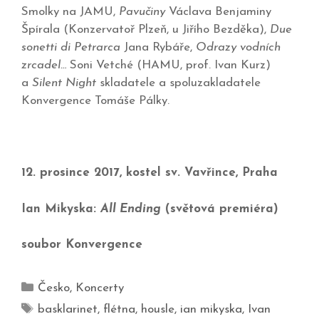
Smolky na JAMU,
Pavučiny
Václava Benjaminy
Špírala (Konzervatoř Plzeň, u Jiřího Bezděka),
Due
sonetti di Petrarca
Jana Rybáře,
Odrazy vodních
zrcadel…
Soni Vetché (HAMU, prof. Ivan Kurz)
a
Silent Night
skladatele a spoluzakladatele
Konvergence Tomáše Pálky.
12. prosince 2017, kostel sv. Vavřince, Praha
Ian Mikyska:
All Ending
(světová premiéra)
soubor Konvergence
Česko
,
Koncerty
basklarinet
,
flétna
,
housle
,
ian mikyska
,
Ivan