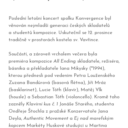
Poslední letošní koncert spolku Konvergence byl
věnován nejmladší generaci českých skladatelů
a studentů kompozice. Uskutečnil se 12. prosince
tradičně v prostorách kostela sv. Vavřince.
Součástí, a zároveň vrcholem večera byla
premiéra kompozice
All Ending
skladatele, režiséra,
básníka a překladatele Iana Mikysky (*1994),
kterou přednesli pod vedením Petra Louženského
Zuzana Bandúrová (basová flétna), Jiří Mráz
(basklarinet), Lucie Tóth (klavír), Matěj Vlk
(housle) a Sebastian Tóth (violoncello). Kromě toho
zazněly
Klavírní kus č. 1
Jonáše Starého, studenta
Ondřeje Štochla z pražské Konzervatoře Jana
Deyla,
Authentic Movement
a
Ej nad marefským
kopcem
Markéty Huskové studující u Martina