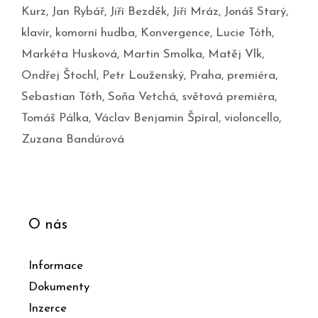
Kurz
,
Jan Rybář
,
Jiří Bezděk
,
Jiří Mráz
,
Jonáš Starý
,
klavír
,
komorní hudba
,
Konvergence
,
Lucie Tóth
,
Markéta Husková
,
Martin Smolka
,
Matěj Vlk
,
Ondřej Štochl
,
Petr Louženský
,
Praha
,
premiéra
,
Sebastian Tóth
,
Soňa Vetchá
,
světová premiéra
,
Tomáš Pálka
,
Václav Benjamin Špíral
,
violoncello
,
Zuzana Bandúrová
O nás
Informace
Dokumenty
Inzerce