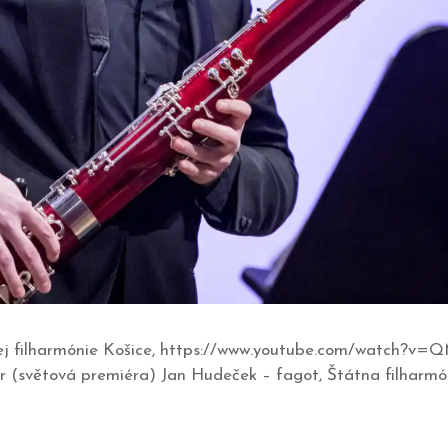
átnej filharmónie Košice, https://www.youtube.com/watch
r (světová premiéra) Jan Hudeček – fagot, Štátna filharmón