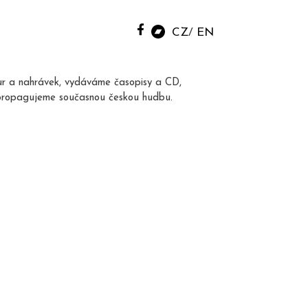
CZ
EN
ur a nahrávek, vydáváme časopisy a CD,
propagujeme současnou českou hudbu.