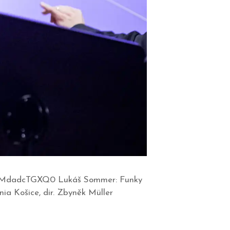
?v=QMdadcTGXQ0 Lukáš Sommer: Funky
ia Košice, dir. Zbyněk Müller