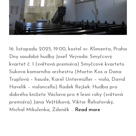
16. listopadu 2025, 19:00, kostel sv. Klimenta, Praha
Dny soudobé hudby Josef Vejvoda: Smyčcový
kvartet č. 1 (světová premiéra) Smyčcové kvarteto
Sukova komorního orchestru (Martin Kos a Dana
Truplová – housle, Karel Untermüller – viola, David
Havelík – violoncello) Radek Rejšek: Hudba pro
dobrého knížete Václava pro 4 lesní rohy (světová
premiéra) Jana Veštšíková, Viktor Řehořovský,
Michal Mikulenka, Zdeněk …
Read more