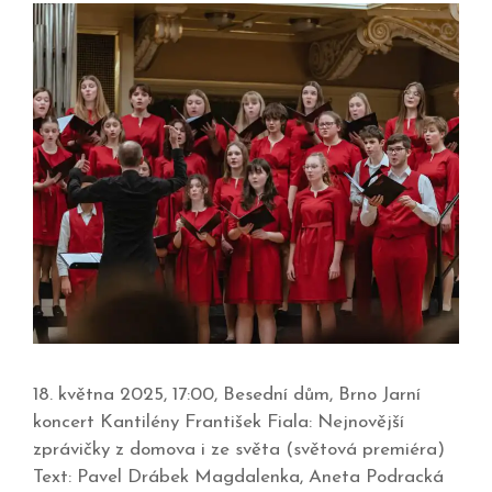
18. května 2025, 17:00, Besední dům, Brno Jarní
koncert Kantilény František Fiala: Nejnovější
zprávičky z domova i ze světa (světová premiéra)
Text: Pavel Drábek Magdalenka, Aneta Podracká