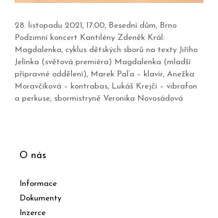
28. listopadu 2021, 17:00, Besední dům, Brno
Podzimní koncert Kantilény Zdeněk Král:
Magdalenka, cyklus dětských sborů na texty Jiřího
Jelínka (světová premiéra) Magdalenka (mladší
přípravné oddělení), Marek Paľa – klavír, Anežka
Moravčíková – kontrabas, Lukáš Krejčí – vibrafon
a perkuse, sbormistryně Veronika Novosádová
O nás
Informace
Dokumenty
Inzerce