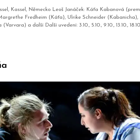
Kassel, Kassel, Německo Leoš Janáček: Káťa Kabanová (premi
Margrethe Fredheim (Káťa), Ulrike Schneider (Kabanicha), 
Varvara) a další Další uvedení: 3.10., 5.10., 9.10., 13.10., 18.10
ňa