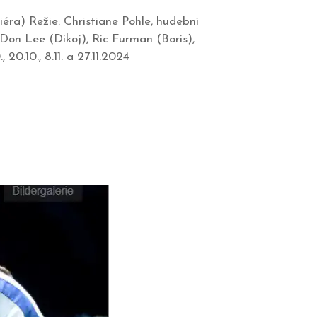
éra) Režie: Christiane Pohle, hudební
Don Lee (Dikoj), Ric Furman (Boris),
., 20.10., 8.11. a 27.11.2024