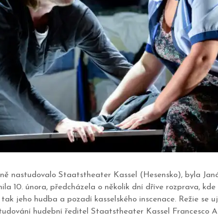
zóně nastudovalo Staatstheater Kassel (Hesensko), byla Jan
ila 10. února, předcházela o několik dní dříve rozprava, kd
 tak jeho hudba a pozadí kasselského inscenace. Režie se uja
udování hudební ředitel Staatstheater Kassel Francesco A