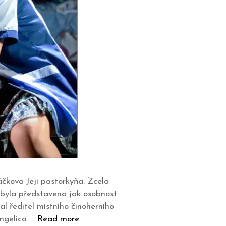
áčkova Její pastorkyňa. Zcela
e byla představena jak osobnost
l ředitel místního činoherního
ngelico. …
Read more