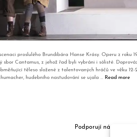
cenaci proslulého Brundibára Hanse Krásy. Operu z roku 193
sbor Cantamus, z jehož řad byli vybráni i sólisté. Doprováz
obměňující těleso složené z talentovaných hráčů ve věku 12-2
chumacher, hudebního nastudování se ujala …
Read more
Podporují nás