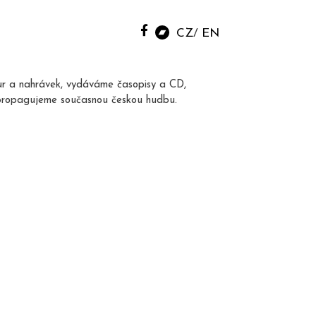
CZ
EN
ur a nahrávek, vydáváme časopisy a CD,
propagujeme současnou českou hudbu.