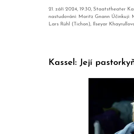
21. září 2024, 19:30, Staatstheater 
nastudování: Moritz Gnann Účinkují: 
Lars Rühl (Tichon), Ilseyar Khayrullova (
Kassel: Její pastorky