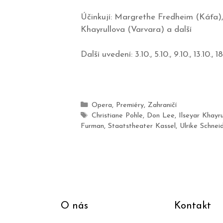
Účinkují: Margrethe Fredheim (Káťa), 
Khayrullova (Varvara) a další
Další uvedení: 3.10., 5.10., 9.10., 13.10., 1
Opera
,
Premiéry
,
Zahraničí
Christiane Pohle
,
Don Lee
,
Ilseyar Khayru
Furman
,
Staatstheater Kassel
,
Ulrike Schnei
O nás
Kontakt