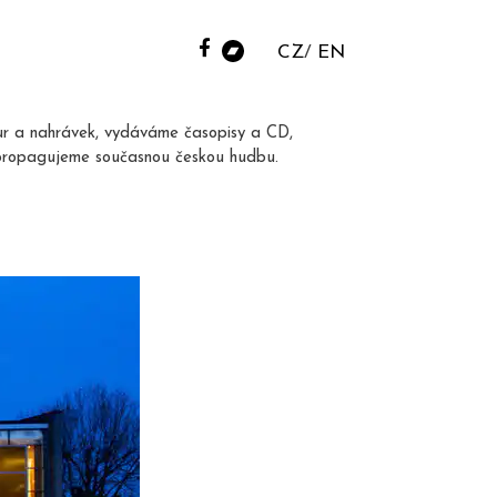
CZ
EN
ur a nahrávek, vydáváme časopisy a CD,
propagujeme současnou českou hudbu.