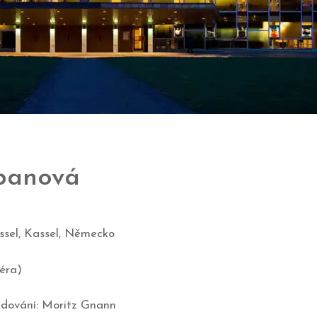
abanová
assel, Kassel, Německo
éra)
tudování: Moritz Gnann