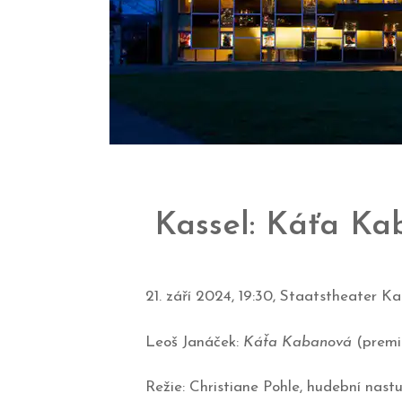
Kassel: Káťa K
21. září 2024, 19:30, Staatstheater K
Leoš Janáček:
Káťa Kabanová
(premi
Režie: Christiane Pohle, hudební nas