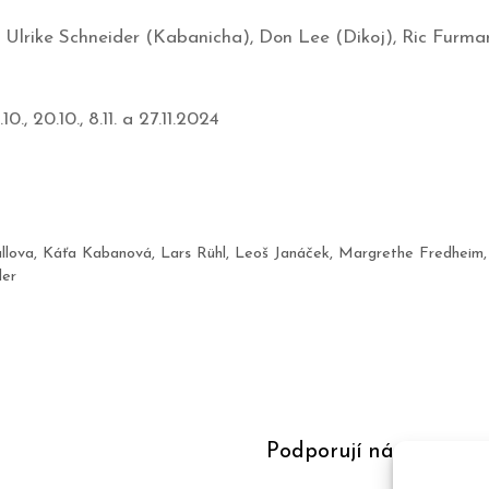
Ulrike Schneider (Kabanicha), Don Lee (Dikoj), Ric Furman (
8.10., 20.10., 8.11. a 27.11.2024
llova
,
Káťa Kabanová
,
Lars Rühl
,
Leoš Janáček
,
Margrethe Fredheim
der
Podporují nás