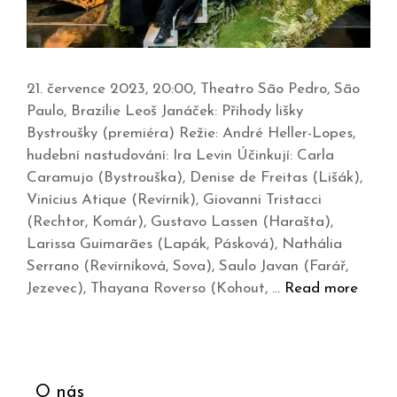
21. července 2023, 20:00, Theatro São Pedro, São
Paulo, Brazílie Leoš Janáček: Příhody lišky
Bystroušky (premiéra) Režie: André Heller-Lopes,
hudební nastudování: Ira Levin Účinkují: Carla
Caramujo (Bystrouška), Denise de Freitas (Lišák),
Vinícius Atique (Revírník), Giovanni Tristacci
(Rechtor, Komár), Gustavo Lassen (Harašta),
Larissa Guimarães (Lapák, Pásková), Nathália
Serrano (Revírníková, Sova), Saulo Javan (Farář,
Jezevec), Thayana Roverso (Kohout, …
Read more
O nás