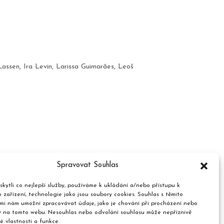
Lassen
,
Ira Levin
,
Larissa Guimarães
,
Leoš
Spravovat Souhlas
kytli co nejlepší služby, používáme k ukládání a/nebo přístupu k
 zařízení, technologie jako jsou soubory cookies. Souhlas s těmito
mi nám umožní zpracovávat údaje, jako je chování při procházení nebo
D na tomto webu. Nesouhlas nebo odvolání souhlasu může nepříznivě
té vlastnosti a funkce.