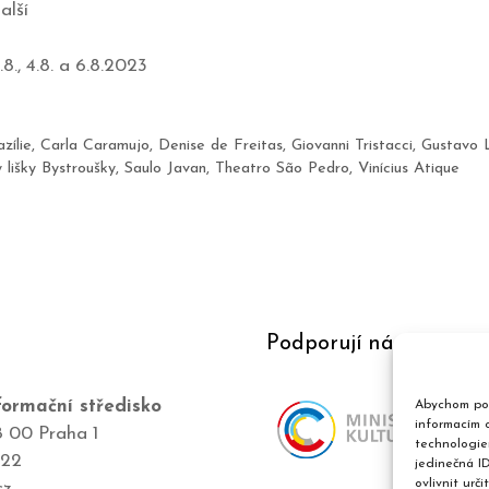
alší
2.8., 4.8. a 6.8.2023
zílie
,
Carla Caramujo
,
Denise de Freitas
,
Giovanni Tristacci
,
Gustavo 
 lišky Bystroušky
,
Saulo Javan
,
Theatro São Pedro
,
Vinícius Atique
Podporují nás
ormační středisko
Abychom pos
informacím o
8 00 Praha 1
technologie
422
jedinečná I
ovlivnit urči
cz