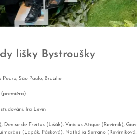
dy lišky Bystroušky
 Pedro, São Paulo, Brazílie
(premiéra)
studování: Ira Levin
 Denise de Freitas (Lišák), Vinícius Atique (Revírník), Giov
imarães (Lapák, Pásková), Nathália Serrano (Revírníková, S