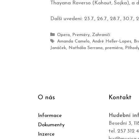
Thayana Roverso (Kohout, Sojka), a d
Další uvedení: 23.7., 26.7., 28.7., 30.7., 
Opera
,
Premiéry
,
Zahraničí
Amanda Camelo
,
André Heller-Lopes
,
Bra
Janáček
,
Nathália Serrano
,
premiéra
,
Příhody
O nás
Kontakt
Informace
Hudební inf
Besední 3, 11
Dokumenty
tel. 257 312 
Inzerce
his@musica.