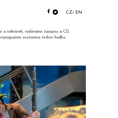
CZ
EN
ur a nahrávek, vydáváme časopisy a CD,
propagujeme současnou českou hudbu.