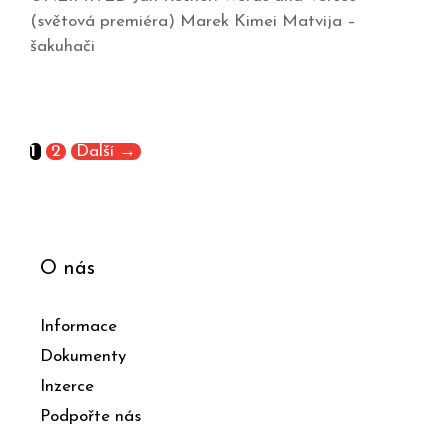
(světová premiéra) Marek Kimei Matvija –
šakuhači
1
2
Další
→
O nás
Informace
Dokumenty
Inzerce
Podpořte nás