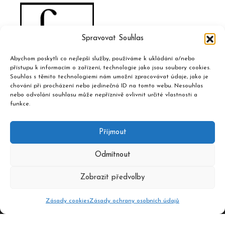
Spravovat Souhlas
Abychom poskytli co nejlepší služby, používáme k ukládání a/nebo
přístupu k informacím o zařízení, technologie jako jsou soubory cookies.
Souhlas s těmito technologiemi nám umožní zpracovávat údaje, jako je
chování při procházení nebo jedinečná ID na tomto webu. Nesouhlas
nebo odvolání souhlasu může nepříznivě ovlivnit určité vlastnosti a
funkce.
Příjmout
Odmítnout
Zobrazit předvolby
Zásady cookies
Zásady ochrany osobních údajů
2020 © Hudební informační středisko, design a admin
Atelier