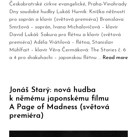
Českobratrské církve evangelické, Praha-Vinohrady
Dny soudobé hudby Lukáš Hurník: Knížka něžností
pro soprán a klavír (světová premiéra) Bronislava
Smržová – soprán, Ivana Michalovičová – klavír
David Lukáš: Sakura pro flétnu a klavír (světová
premiéra) Adéla Vrátilová – flétna, Stanislav
Mühlfait – klavír Věra Čermáková: The Stories č. 6
a 4 pro shakuhachi – japonskou flétnu …
Read more
Jonáš Starý: nová hudba
k němému japonskému filmu
A Page of Madness (světová
premiéra)