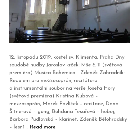
12. listopadu 2019, kostel sv. Klimenta, Praha Dny
soudobé hudby Jaroslav krček: Mše č. 11 (světová
premiéra) Musica Bohemica Zdeněk Zahradník:
Requiem pro mezzosoprán, recitátora
a instrumentální soubor na verše Josefa Hory
(světová premiéra) Kristina Kubová –
mezzosoprán, Marek Pavlíček – recitace, Dana
Šitnerová – gong, Bohdana Tesařová – hoboj,
Barbora Pudlovská – klarinet, Zdeněk Bělohradský
– lesní …
Read more