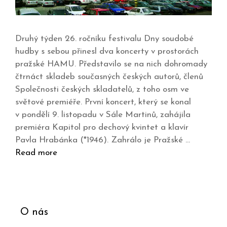
Druhý týden 26. ročníku festivalu Dny soudobé
hudby s sebou přinesl dva koncerty v prostorách
pražské HAMU. Představilo se na nich dohromady
čtrnáct skladeb současných českých autorů, členů
Společnosti českých skladatelů, z toho osm ve
světové premiéře. První koncert, který se konal
v pondělí 9. listopadu v Sále Martinů, zahájila
premiéra Kapitol pro dechový kvintet a klavír
Pavla Hrabánka (*1946). Zahrálo je Pražské …
Read more
O nás