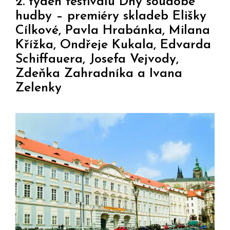
2. týden festivalu Dny soudobé
hudby – premiéry skladeb Elišky
Cílkové, Pavla Hrabánka, Milana
Křížka, Ondřeje Kukala, Edvarda
Schiffauera, Josefa Vejvody,
Zdeňka Zahradníka a Ivana
Zelenky