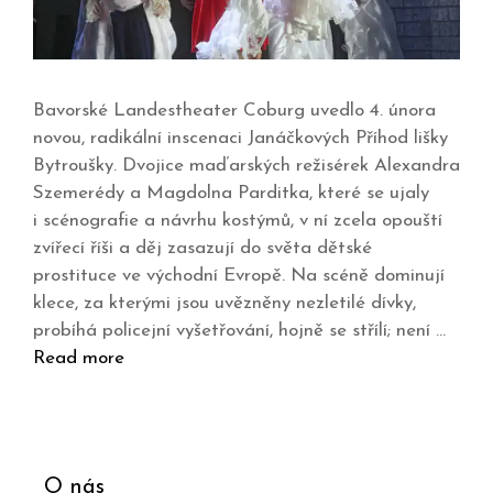
Bavorské Landestheater Coburg uvedlo 4. února
novou, radikální inscenaci Janáčkových Příhod lišky
Bytroušky. Dvojice maďarských režisérek Alexandra
Szemerédy a Magdolna Parditka, které se ujaly
i scénografie a návrhu kostýmů, v ní zcela opouští
zvířecí říši a děj zasazují do světa dětské
prostituce ve východní Evropě. Na scéně dominují
klece, za kterými jsou uvězněny nezletilé dívky,
probíhá policejní vyšetřování, hojně se střílí; není …
Read more
O nás