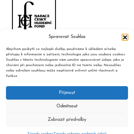
Spravovat Souhlas
Abychom poskytli co nejlepší služby, používáme k ukládání a/nebo
přístupu k informacím o zařízení, technologie jako jsou soubory cookies.
Souhlas s těmito technologiemi nám umožní zpracovávat údaje, jako je
chování při procházení nebo jedinečná ID na tomto webu. Nesouhlas
nebo odvolání souhlasu může nepříznivě ovlivnit určité vlastnosti a
funkce.
Příjmout
Odmítnout
Zobrazit předvolby
2020 © Hudební informační středisko, design a admin
Atelier
Dokument
Zásady cookies
Zásady ochrany osobních údajů