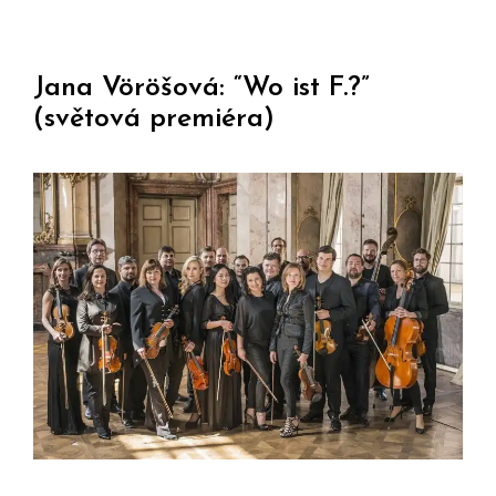
Jana Vöröšová: “Wo ist F.?”
(světová premiéra)