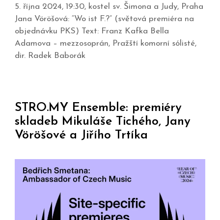
5. října 2024, 19:30, kostel sv. Šimona a Judy, Praha
Jana Vöröšová: “Wo ist F.?” (světová premiéra na
objednávku PKS) Text: Franz Kafka Bella
Adamova – mezzosoprán, Pražští komorní sólisté,
dir. Radek Baborák
STRO.MY Ensemble: premiéry
skladeb Mikuláše Tichého, Jany
Vöröšové a Jiřího Trtíka