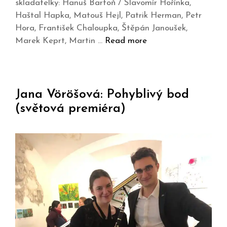
skladatelky: Hanuš Bartoň / Slavomír Hořínka,
Haštal Hapka, Matouš Hejl, Patrik Herman, Petr
Hora, František Chaloupka, Štěpán Janoušek,
Marek Keprt, Martin …
Read more
Jana Vöröšová: Pohyblivý bod
(světová premiéra)