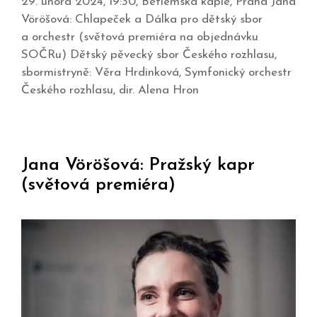
29. února 2024, 19:30, Betlémská kaple, Praha Jana
Vöröšová: Chlapeček a Dálka pro dětský sbor
a orchestr (světová premiéra na objednávku
SOČRu) Dětský pěvecký sbor Českého rozhlasu,
sbormistryně: Věra Hrdinková, Symfonický orchestr
Českého rozhlasu, dir. Alena Hron
Jana Vöröšová: Pražský kapr
(světová premiéra)