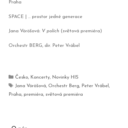
Praha
SPACE | … prostor jedné generace
Jana Vöröšová:
V polích
(světová premiéra)
Orchestr BERG, dir. Peter Vrábel
Česko
,
Koncerty
,
Novinky HIS
Jana Vöröšová
,
Orchestr Berg
,
Peter Vrábel
,
Praha
,
premiéra
,
světová premiéra