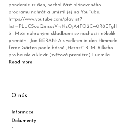
pandemie zrušen, nechal část plánovaného
programu nahrát a umístil jej na YouTube:
https://www.youtube.com/playlist?
list=PL_CSoaQmsosVrvNzOjA4FO2Cw0R8EFgH
3 . Mezi nahranými skladbami se nachází i několik
premiér: Jan BERAN: Als welkten in den Himmeln
ferne Gärten podle básně „Herbst“ R. M. Rilkeho
pro housle a klavír (světová premiéra) Ludmila …
Read more
O nás
Informace
Dokumenty