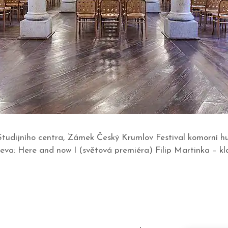
l Studijního centra, Zámek Český Krumlov Festival komorní
seeva: Here and now I (světová premiéra) Filip Martinka – k