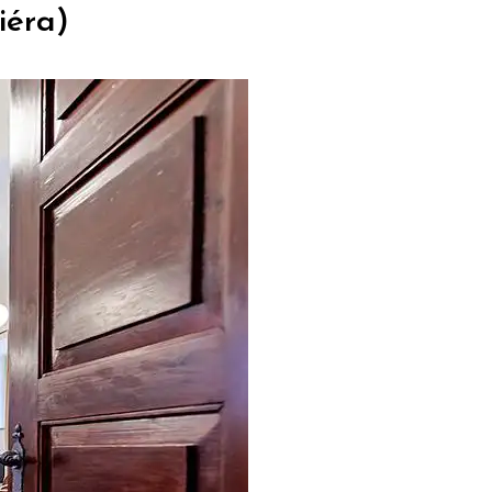
iéra)