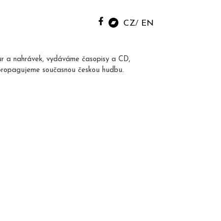
CZ
EN
ur a nahrávek, vydáváme časopisy a CD,
propagujeme současnou českou hudbu.