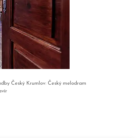
 hudby Český Krumlov: Český melodram
lavír