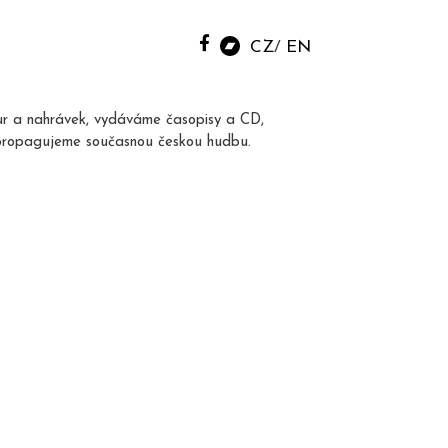
CZ
EN
ur a nahrávek, vydáváme časopisy a CD,
propagujeme současnou českou hudbu.