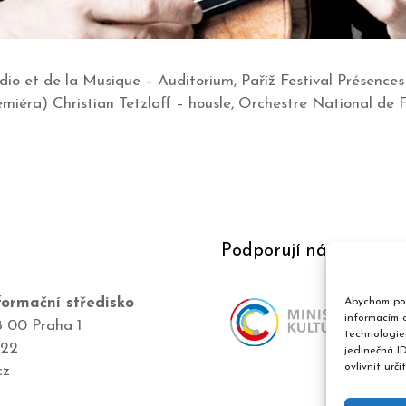
dio et de la Musique – Auditorium, Paříž Festival Présence
remiéra) Christian Tetzlaff – housle, Orchestre National de 
Podporují nás
ormační středisko
Abychom pos
informacím o
8 00 Praha 1
technologie
422
jedinečná I
ovlivnit urči
cz