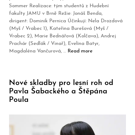
Sommer Realizace: tým studentů z Hudební
fakulty JAMU v Brně Režie: Jonáš Benda,
dirigent: Dominik Pernica Účinkují: Nela Drozdová
(Myš / Vrabec 1), Kateřina Burešová (Myš /
Vrabec 2), Marie Bednářová (Kolčava), Andrej
Prachár (Sedlák / Vinař), Evelína Batyr,
Magdaléna Vančurová, …
Read more
Nové skladby pro lesní roh od
Pavla Šabackého a Štěpána
Poula