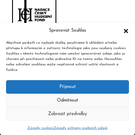
Spravovat Souhlas
Abychom poskytli co nejlepší služby, používáme k ukládání a/nebo
přístupu k informacím o zařízení, technologie jako jsou soubory cookies.
Souhlas s těmito technologiemi nám umožní zpracovávat údaje, jako je
chování při procházení nebo jedinečná ID na tomto webu. Nesouhlas
nebo odvolání souhlasu může nepříznivě ovlivnit určité vlastnosti a
funkce.
Příjmout
Odmítnout
Zobrazit předvolby
2020 © Hudební informační středisko, design a admin
Atelier
Dokument
Zásady cookies
Zásady ochrany osobních údajů