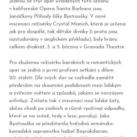
Jednou ze čtyř oper uváděných tuto sezónu
v kalifornské Opera Santa Barbara jsou
Janáčkovy
Příhody lišky Bystroušky
. V nové
inscenaci režisérky Crystal Manich, která je určena
jak pro dospělé, tak dětské diváky (i proto jsou
nastudovány v anglickém překladu), byly hrány
celkem dvakrát, 3. a 5. března v Granada Theatre.
Pro zkušenou režisérku barokních a romantických
oper se jedná o první profesní setkání s dílem
20. století. Dle svých slov se rozhodla zaměřit
především na zkoumání podobností mezi lidským
a zvířecím světem a způsobů, jakými se navzájem
ovlivňují. Zvířata tak v inscenaci nosí lidské šaty,
občas chodí po zadních a různě využívají odpadky,
které se na scéně, tedy v lese, povalují. Jako
Bystrouška se představila hvězdná arménsko-
kanadská sopranistka Isabel Bayrakdarian,