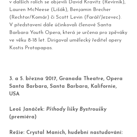
v dalších rolích se objevili David Kravitz (Revírník),
Lauren McNeese (Lišák), Benjamin Brecher
(Rechtor/Komár) či Scott Levin (Farář/Jezevec).
V představení dále účinkovali členové Santa
Barbara Youth Opera, která je určena pro zpěváky
ve věku 8-18 let. Dirigoval umělecký ředitel opery
Kostis Protopapas.
3. a 5. března 2017, Granada Theatre, Opera
Santa Barbara, Santa Barbara, Kalifornie,
USA
Leoš Janáček:
Příhody lišky Bystroušky
(premiéra)
Režie: Crystal Manich, hudební nastudování: