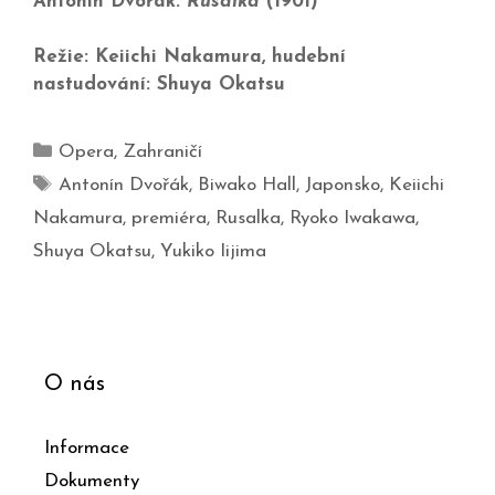
Antonín Dvořák:
Rusalka
(1901)
Režie: Keiichi Nakamura, hudební
nastudování: Shuya Okatsu
Opera
,
Zahraničí
Antonín Dvořák
,
Biwako Hall
,
Japonsko
,
Keiichi
Nakamura
,
premiéra
,
Rusalka
,
Ryoko Iwakawa
,
Shuya Okatsu
,
Yukiko Iijima
O nás
Informace
Dokumenty