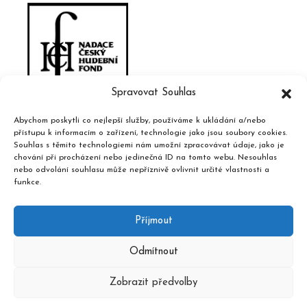
Spravovat Souhlas
Abychom poskytli co nejlepší služby, používáme k ukládání a/nebo
přístupu k informacím o zařízení, technologie jako jsou soubory cookies.
Souhlas s těmito technologiemi nám umožní zpracovávat údaje, jako je
chování při procházení nebo jedinečná ID na tomto webu. Nesouhlas
nebo odvolání souhlasu může nepříznivě ovlivnit určité vlastnosti a
funkce.
Příjmout
Odmítnout
Zobrazit předvolby
2020 © Hudební informační středisko, design a admin
Atelier