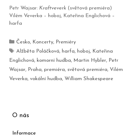
Petr Wajsar:
Kraftveverk
(světová premiéra)
Vilém Veverka – hoboj, Kateřina Englichová –
harfa
Česko
,
Koncerty
,
Premiéry
Alžběta Poláčková
,
harfa
,
hoboj
,
Kateřina
Englichová
,
komorní hudba
,
Martin Hybler
,
Petr
Wajsar
,
Praha
,
premiéra
,
světová premiéra
,
Vilém
Veverka
,
vokální hudba
,
William Shakespeare
O nás
Informace